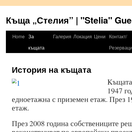
Къща „Стелия” | "Stelia" Gu
Home
За
Галерия
Локация
Цени
Контакт/
Skip
къщата
Резервац
to
content
История на къщата
Kъщата
1947 го
едноетажна с приземен етаж. През 1
етаж.
През 2008 година собствениците реш
реконструират по европейски проект